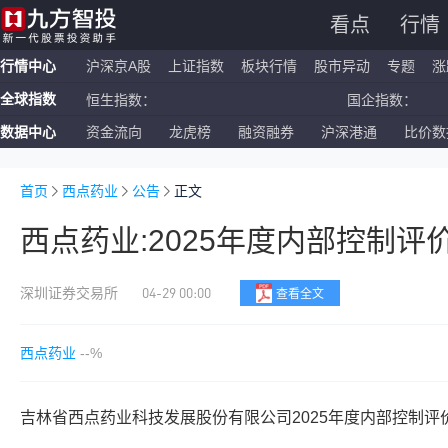
看点
行情
行情中心
沪深京A股
上证指数
板块行情
股市异动
专题
涨
全球指数
恒生指数：
国企指数：
数据中心
资金流向
龙虎榜
融资融券
沪深港通
比价数
纳斯达克ETF：
标普500ETF：
上证指数：
深证成指：
首页
西点药业
公告
正文
西点药业:2025年度内部控制评
04-29 00:00
深圳证券交易所
查看全文
西点药业
--%
吉林省西点药业科技发展股份有限公司2025年度内部控制评