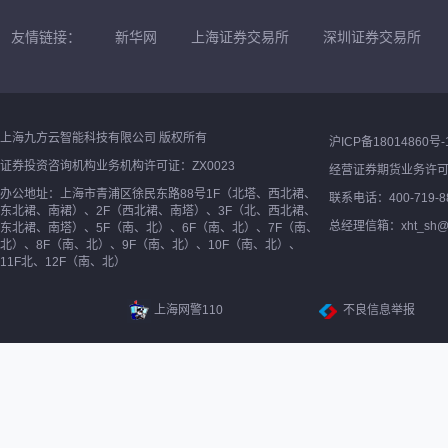
友情链接：
新华网
上海证券交易所
深圳证券交易所
上海九方云智能科技有限公司 版权所有
沪ICP备18014860号-
证券投资咨询机构业务机构许可证：ZX0023
经营证券期货业务许
办公地址：上海市青浦区徐民东路88号1F（北塔、西北裙、
联系电话：400-719-8
东北裙、南裙）、2F（西北裙、南塔）、3F（北、西北裙、
总经理信箱：xht_sh@ne
东北裙、南塔）、5F（南、北）、6F（南、北）、7F（南、
北）、8F（南、北）、9F（南、北）、10F（南、北）、
11F北、12F（南、北）
上海网警110
不良信息举报