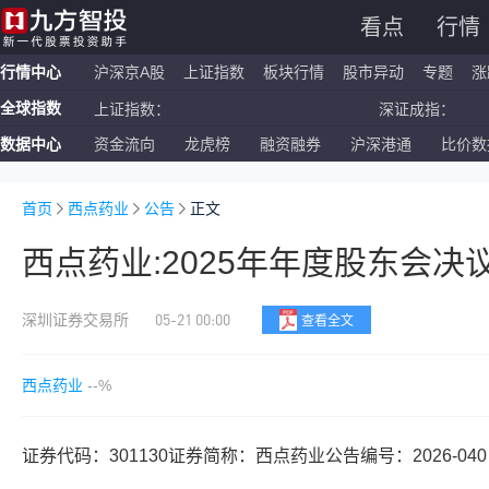
看点
行情
行情中心
沪深京A股
上证指数
板块行情
股市异动
专题
涨
全球指数
上证指数：
深证成指：
数据中心
资金流向
龙虎榜
融资融券
沪深港通
比价数
恒生指数：
国企指数：
纳斯达克ETF：
标普500ETF：
首页
西点药业
公告
正文
西点药业:2025年年度股东会决
05-21 00:00
深圳证券交易所
查看全文
西点药业
--%
证券代码：301130证券简称：西点药业公告编号：2026-040