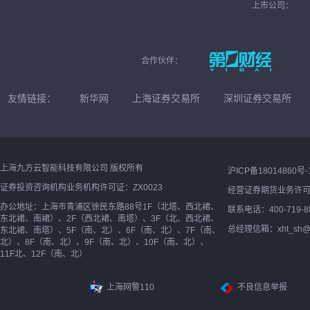
上市公司：
合作伙伴：
友情链接：
新华网
上海证券交易所
深圳证券交易所
上海九方云智能科技有限公司 版权所有
沪ICP备18014860号-
证券投资咨询机构业务机构许可证：ZX0023
经营证券期货业务许
办公地址：上海市青浦区徐民东路88号1F（北塔、西北裙、
联系电话：400-719-8
东北裙、南裙）、2F（西北裙、南塔）、3F（北、西北裙、
总经理信箱：xht_sh@ne
东北裙、南塔）、5F（南、北）、6F（南、北）、7F（南、
北）、8F（南、北）、9F（南、北）、10F（南、北）、
11F北、12F（南、北）
上海网警110
不良信息举报