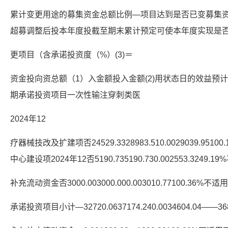
累计变更用途的募集资金总额比例—项目达到是否已变募集
超募调整后投本年度投截至期末累计预定可使本年度实现是
更项目（含承诺投资度（%）(3)＝
资金投向资总额（1）入金额投入金额(2)用状态日的效益预计效
期承诺投资项目一次性输注穿刺类医
2024年12
疗器械技改及扩建项否24529.3328983.510.0029039.951
中心建设项2024年12否5190.735190.730.002553.324
补充流动资金否3000.003000.000.003010.77100.36
承诺投资项目小计—32720.0637174.240.0034604.04—