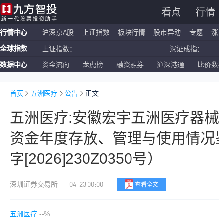
看点
行情
行情中心
沪深京A股
上证指数
板块行情
股市异动
专题
涨
全球指数
上证指数：
深证成指：
数据中心
资金流向
龙虎榜
融资融券
沪深港通
比价数
恒生指数：
国企指数：
纳斯达克ETF：
标普500ETF：
首页
五洲医疗
公告
正文
五洲医疗:安徽宏宇五洲医疗器
资金年度存放、管理与使用情况
字[2026]230Z0350号）
04-23 00:00
深圳证券交易所
查看全文
五洲医疗
--%