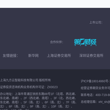
上市公司：
合作伙伴：
友情链接：
新华网
上海证券交易所
深圳证券交易所
上海九方云智能科技有限公司 版权所有
沪ICP备18014860号-
证券投资咨询机构业务机构许可证：ZX0023
经营证券期货业务许
办公地址：上海市青浦区徐民东路88号1F（北塔、西北裙、
联系电话：400-719-8
东北裙、南裙）、2F（西北裙、南塔）、3F（北、西北裙、
总经理信箱：xht_sh@ne
东北裙、南塔）、5F（南、北）、6F（南、北）、7F（南、
北）、8F（南、北）、9F（南、北）、10F（南、北）、