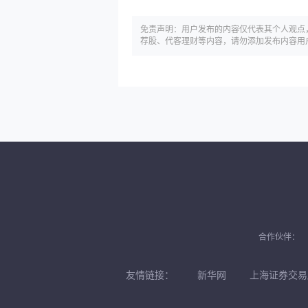
免责声明：用户发布的内容仅代表其个人观点
荐股、代客理财等内容，请勿添加发布内容用
合作伙伴：
友情链接：
新华网
上海证券交易