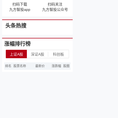
扫码下载
扫码关注
九方智投app
九方智投公众号
头条热搜
涨幅排行榜
上证A股
深证A股
科创板
排名
股票名称
最新价
涨跌幅
股圈