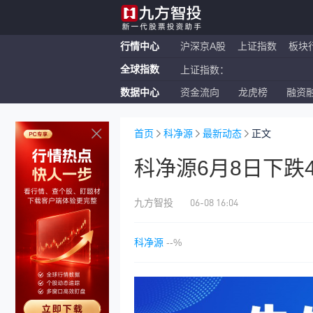
行情中心
沪深京A股
上证指数
板块
全球指数
上证指数：
数据中心
资金流向
龙虎榜
融资
恒生指数：
纳斯达克ETF：
首页
科净源
最新动态
正文
科净源6月8日下跌
06-08 16:04
九方智投
科净源
--%