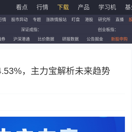
看点
行情
下载
产品
学习机
基
行情
股市异动
专题
涨跌情报站
盯盘
港股
研究所
直播
深证成指：
创业板指：
融券
沪深港通
比价数据
研报数据
公告掘金
新股申购
国企指数：
红筹指数：
标普500ETF：
道琼斯ETF：
4.53%，主力宝解析未来趋势