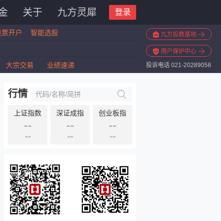
金
关于
九方灵犀
登录
股票开户
智能选股
九方投教基地
用户保护中心
大宗交易
业绩速递
投诉电话 021-20289058
行情
上证指数
深证成指
创业板指
--
--
--
--
--
--