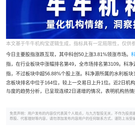
本文基于牛牛机构宝逻辑生成，指标具有一定局限性，仅供
今日主要股指涨跌互现，其中科创50上涨3.81%领涨市场。
指，在行业板块中涨幅排名第49，全市场排名第3109。
科净
指，不过板块中超56.88%个股上涨。
科净源
所属的水利板块
念板块排名中位于164位，较上一交易日上升1位。近2日机
与度的趋势分析，已呈现连续2日递增的情况，表明机构热情
免责声明：用户发布的内容仅代表其个人观点，与九方智投无关，不作为投资
荐股、代客理财等内容，请勿添加发布内容用户的任何联系方式，谨防上当受