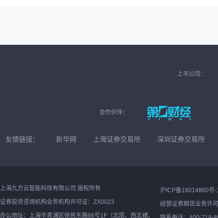
上市公司：
合作伙伴：
友情链接：
新华网
上海证券交易所
深圳证券交易所
上海九方云智能科技有限公司 版权所有
沪ICP备18014860号-
证券投资咨询机构业务机构许可证：ZX0023
经营证券期货业务许
办公地址：上海市青浦区徐民东路88号1F（北塔、西北裙、
联系电话：400-719-8