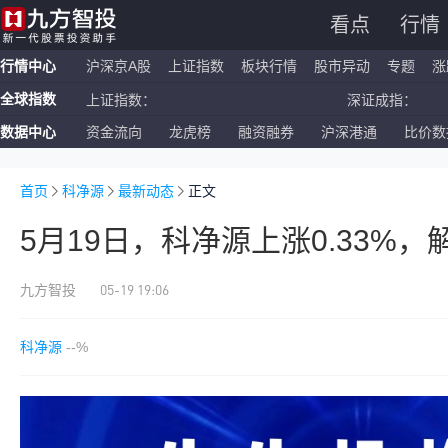
看点
行情
行情中心
沪深京A股
上证指数
板块行情
股市异动
专题
涨
全球指数
上证指数：
深证成指：
数据中心
资金流向
龙虎榜
融资融券
沪深港通
比价数
恒生指数：
国企指数：
纳斯达克ETF：
标普500ETF：
首页
科净源
最新动态
正文
5月19日，科净源上涨0.33%
05-19 19:06
九方智投
科净源
--%