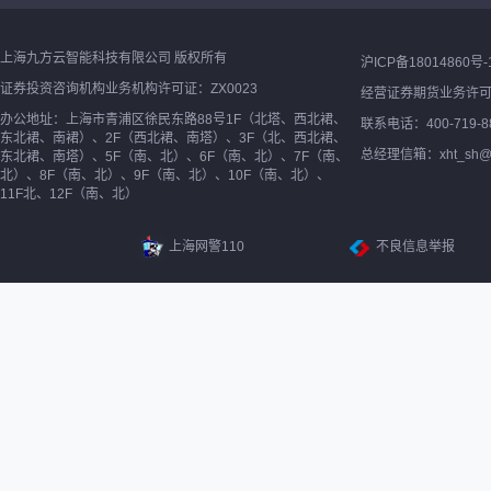
上海九方云智能科技有限公司 版权所有
沪ICP备18014860号-
证券投资咨询机构业务机构许可证：ZX0023
经营证券期货业务许
办公地址：上海市青浦区徐民东路88号1F（北塔、西北裙、
联系电话：400-719-8
东北裙、南裙）、2F（西北裙、南塔）、3F（北、西北裙、
总经理信箱：xht_sh@ne
东北裙、南塔）、5F（南、北）、6F（南、北）、7F（南、
北）、8F（南、北）、9F（南、北）、10F（南、北）、
11F北、12F（南、北）
上海网警110
不良信息举报