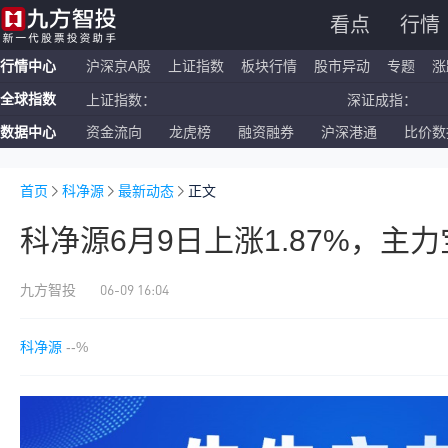
看点
行情
行情中心
沪深京A股
上证指数
板块行情
股市异动
专题
涨
全球指数
上证指数：
深证成指：
数据中心
资金流向
龙虎榜
融资融券
沪深港通
比价数
恒生指数：
国企指数：
纳斯达克ETF：
标普500ETF：
首页
科净源
最新动态
正文
科净源6月9日上涨1.87%，主
06-09 16:04
九方智投
科净源
--%