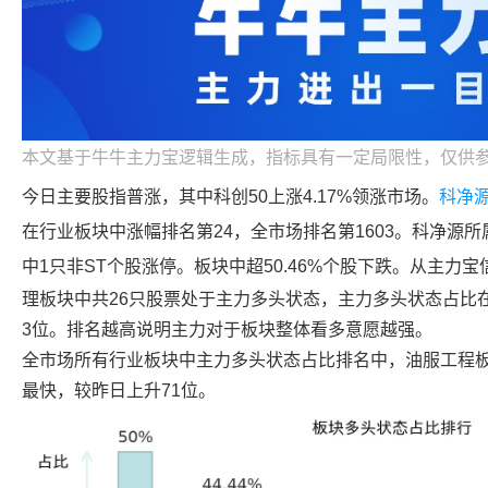
本文基于牛牛主力宝逻辑生成，指标具有一定局限性，仅供
今日主要股指普涨，其中科创50上涨4.17%领涨市场。
科净
在行业板块中涨幅排名第24，全市场排名第1603。
科净源
所
中1只非ST个股涨停。板块中超50.46%个股下跌。从主力
理板块中共26只股票处于主力多头状态，主力多头状态占比
3位。排名越高说明主力对于板块整体看多意愿越强。
全市场所有行业板块中主力多头状态占比排名中，油服工程
最快，较昨日上升71位。