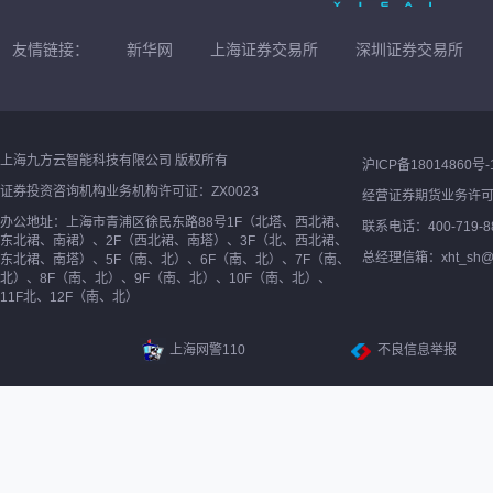
友情链接：
新华网
上海证券交易所
深圳证券交易所
上海九方云智能科技有限公司 版权所有
沪ICP备18014860号-
证券投资咨询机构业务机构许可证：ZX0023
经营证券期货业务许
办公地址：上海市青浦区徐民东路88号1F（北塔、西北裙、
联系电话：400-719-8
东北裙、南裙）、2F（西北裙、南塔）、3F（北、西北裙、
总经理信箱：xht_sh@ne
东北裙、南塔）、5F（南、北）、6F（南、北）、7F（南、
北）、8F（南、北）、9F（南、北）、10F（南、北）、
11F北、12F（南、北）
上海网警110
不良信息举报