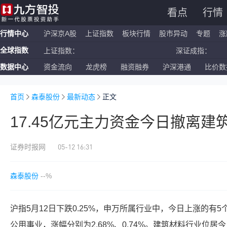
看点
行情
行情中心
沪深京A股
上证指数
板块行情
股市异动
专题
涨
全球指数
上证指数：
深证成指：
数据中心
资金流向
龙虎榜
融资融券
沪深港通
比价数
恒生指数：
国企指数：
纳斯达克ETF：
标普500ETF：
首页
森泰股份
最新动态
正文
17.45亿元主力资金今日撤离建
05-12 16:31
证券时报网
森泰股份
--%
沪指5月12日下跌0.25%，申万所属行业中，今日上涨的有
公用事业
，涨幅分别为2.68%、0.74%。
建筑材料
行业位居今