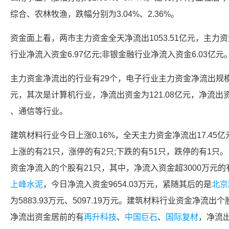
综合、
农林牧渔
，跌幅分别为3.04%、2.36%。
资金面上看，两市主力资金全天净流出1053.51亿元，主力
行业净流入资金6.97亿元;
非银金融
行业净流入资金6.03亿元
主力资金净流出的行业有29个，
电子
行业主力资金净流出规模
元，其次是计算机行业，净流出资金为121.08亿元，净流出
、
通信
等行业。
建筑材料
行业今日上涨0.16%，全天主力资金净流出17.45
上涨的有21只，涨停的有2只;下跌的有51只，跌停的有1
资金净流入的个股有21只，其中，净流入资金超3000万元
上峰水泥
，今日净流入资金9654.03万元，紧随其后的是
北京
为5883.93万元、5097.19万元。
建筑材料
行业资金净流出个
净流出资金居前的有
再升科技
、
中国巨石
、
国际复材
，净流出