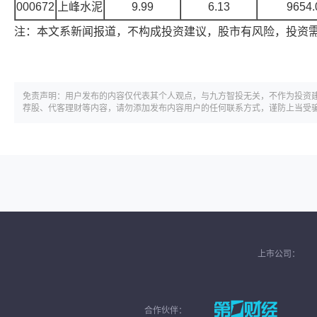
000672
上峰水泥
9.99
6.13
9654.
注：本文系新闻报道，不构成投资建议，股市有风险，投资
免责声明：用户发布的内容仅代表其个人观点，与九方智投无关，不作为投资
荐股、代客理财等内容，请勿添加发布内容用户的任何联系方式，谨防上当受
上市公司：
合作伙伴：