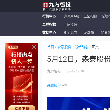
行情中心
沪深京A股
上证指数
板块
全球指数
上证指数：
数据中心
资金流向
龙虎榜
融资
恒生指数：
纳斯达克ETF：
首页
森泰股份
最新动态
正文
5月12日，森泰股
05-12 19:18
九方智投
森泰股份
--%