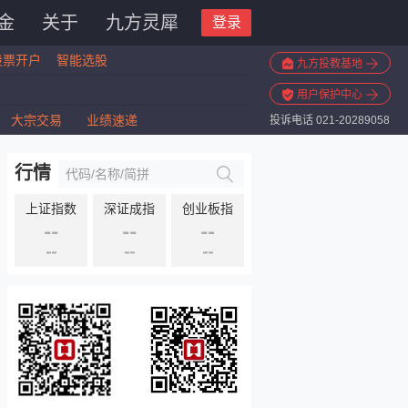
金
关于
九方灵犀
登录
股票开户
智能选股
九方投教基地
用户保护中心
大宗交易
业绩速递
投诉电话 021-20289058
行情
上证指数
深证成指
创业板指
--
--
--
--
--
--