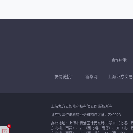
合作伙伴：
友情链接：
新华网
上海证券交易
上海九方云智能科技有限公司 版权所有
证券投资咨询机构业务机构许可证：ZX0023
办公地址：上海市青浦区徐民东路88号1F（北塔、
×
东北裙、南裙）、2F（西北裙、南塔）、3F（北、