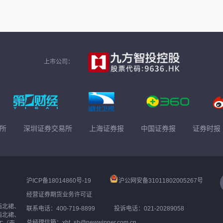
上市公司：
所
深圳证券交易所
上海证券报
中国证券报
证券时报
沪ICP备18014860号-19
沪公网安备31011802005267号
经营证券期货业务许可证
西北裙、
联系电话：400-719-8899
投诉电话：021-20289058
西北裙、
总经理信箱：xht_sh@newwinner.com.cn