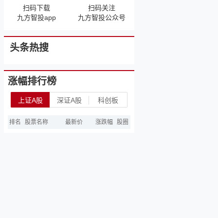
扫码下载
扫码关注
九方智投app
九方智投公众号
头条热搜
涨幅排行榜
上证A股
深证A股
科创板
排名
股票名称
最新价
涨跌幅
股圈