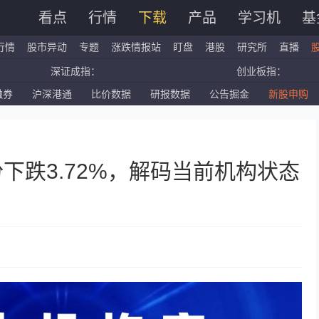
看点
行情
下载
产品
学习机
基
行情
股市异动
专题
涨跌情报站
盯盘
港股
研究所
直播
深证成指：
创业板指：
融券
沪深港通
比价数据
研报数据
公告掘金
新股申购
国企指数：
红筹指数：
标普500ETF：
道琼斯ETF：
份下跌3.72%，解码当前机构状态