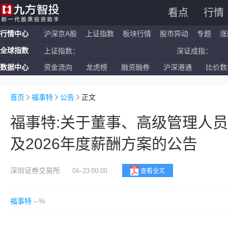
看点
行情
行情中心
沪深京A股
上证指数
板块行情
股市异动
专题
涨
全球指数
上证指数：
深证成指：
数据中心
资金流向
龙虎榜
融资融券
沪深港通
比价数
恒生指数：
国企指数：
纳斯达克ETF：
标普500ETF：
首页
福事特
公告
正文
福事特:关于董事、高级管理人员
及2026年度薪酬方案的公告
04-23 00:00
深圳证券交易所
查看全文
福事特
--%