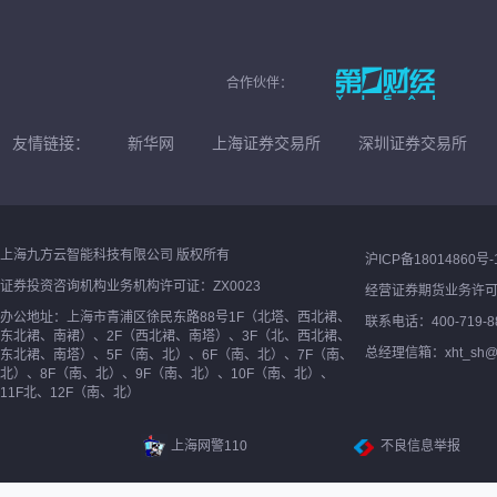
合作伙伴：
友情链接：
新华网
上海证券交易所
深圳证券交易所
上海九方云智能科技有限公司 版权所有
沪ICP备18014860号-
证券投资咨询机构业务机构许可证：ZX0023
经营证券期货业务许
办公地址：上海市青浦区徐民东路88号1F（北塔、西北裙、
联系电话：400-719-8
东北裙、南裙）、2F（西北裙、南塔）、3F（北、西北裙、
总经理信箱：xht_sh@ne
东北裙、南塔）、5F（南、北）、6F（南、北）、7F（南、
北）、8F（南、北）、9F（南、北）、10F（南、北）、
11F北、12F（南、北）
上海网警110
不良信息举报