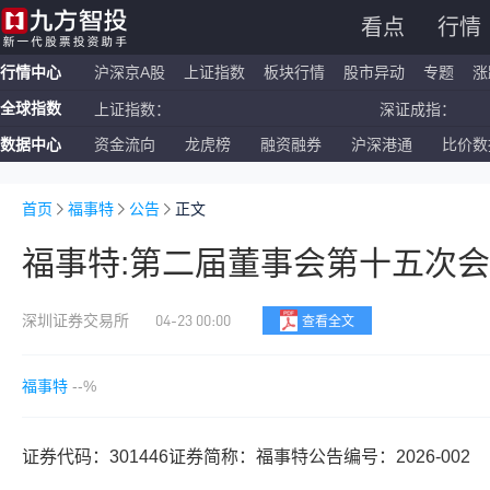
看点
行情
行情中心
沪深京A股
上证指数
板块行情
股市异动
专题
涨
全球指数
上证指数：
深证成指：
数据中心
资金流向
龙虎榜
融资融券
沪深港通
比价数
恒生指数：
国企指数：
纳斯达克ETF：
标普500ETF：
首页
福事特
公告
正文
福事特:第二届董事会第十五次
04-23 00:00
深圳证券交易所
查看全文
福事特
--%
证券代码：301446证券简称：福事特公告编号：2026-002