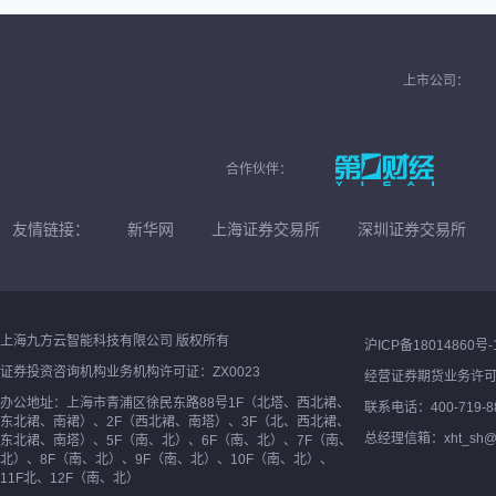
上市公司：
合作伙伴：
友情链接：
新华网
上海证券交易所
深圳证券交易所
上海九方云智能科技有限公司 版权所有
沪ICP备18014860号-
证券投资咨询机构业务机构许可证：ZX0023
经营证券期货业务许
办公地址：上海市青浦区徐民东路88号1F（北塔、西北裙、
联系电话：400-719-8
东北裙、南裙）、2F（西北裙、南塔）、3F（北、西北裙、
总经理信箱：xht_sh@ne
东北裙、南塔）、5F（南、北）、6F（南、北）、7F（南、
北）、8F（南、北）、9F（南、北）、10F（南、北）、
11F北、12F（南、北）