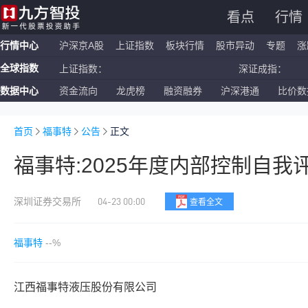
看点
行情
行情中心
沪深京A股
上证指数
板块行情
股市异动
专题
涨
全球指数
上证指数：
深证成指：
数据中心
资金流向
龙虎榜
融资融券
沪深港通
比价数
恒生指数：
国企指数：
纳斯达克ETF：
标普500ETF：
首页
福事特
公告
正文
福事特:2025年度内部控制自我
04-23 00:00
深圳证券交易所
查看全文
福事特
--%
江西福事特液压股份有限公司