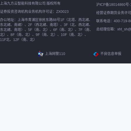
上海九方云智能科技有限公司 版权所有
沪ICP备18014860号-
证券投资咨询机构业务机构许可证：ZX0023
经营证券期货业务许
办公地址：上海市青浦区徐民东路88号1F（北塔、西北裙、
联系电话：400-719-8
东北裙、南裙）、2F（西北裙、南塔）、3F（北、西北裙、
总经理信箱：xht_sh@ne
东北裙、南塔）、5F（南、北）、6F（南、北）、7F（南、
北）、8F（南、北）、9F（南、北）、10F（南、北）、
11F北、12F（南、北）
上海网警110
不良信息举报