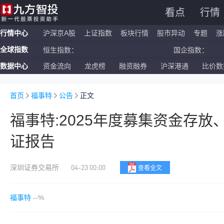
看点
行情
行情中心
沪深京A股
上证指数
板块行情
股市异动
专题
涨
全球指数
恒生指数：
国企指数：
数据中心
资金流向
龙虎榜
融资融券
沪深港通
比价数
纳斯达克ETF：
标普500ETF：
上证指数：
深证成指：
首页
福事特
公告
正文
福事特:2025年度募集资金存
证报告
04-23 00:00
深圳证券交易所
查看全文
福事特
--%