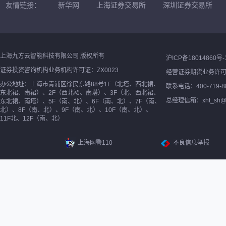
友情链接：
新华网
上海证券交易所
深圳证券交易所
上海九方云智能科技有限公司 版权所有
沪ICP备18014860号-
证券投资咨询机构业务机构许可证：ZX0023
经营证券期货业务许
办公地址：上海市青浦区徐民东路88号1F（北塔、西北裙、
联系电话：400-719-8
东北裙、南裙）、2F（西北裙、南塔）、3F（北、西北裙、
总经理信箱：xht_sh@ne
东北裙、南塔）、5F（南、北）、6F（南、北）、7F（南、
北）、8F（南、北）、9F（南、北）、10F（南、北）、
11F北、12F（南、北）
上海网警110
不良信息举报