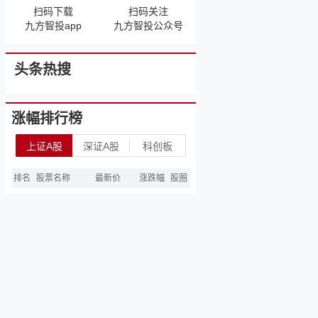
扫码下载
扫码关注
九方智投app
九方智投公众号
头条热搜
涨幅排行榜
上证A股
深证A股
科创板
排名
股票名称
最新价
涨跌幅
股圈