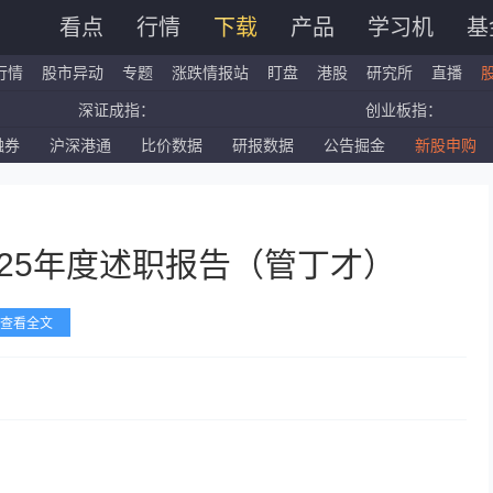
看点
行情
下载
产品
学习机
基
行情
股市异动
专题
涨跌情报站
盯盘
港股
研究所
直播
深证成指：
创业板指：
融券
沪深港通
比价数据
研报数据
公告掘金
新股申购
国企指数：
红筹指数：
标普500ETF：
道琼斯ETF：
025年度述职报告（管丁才）
查看全文