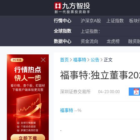
行情中心
沪深京A股
上证指数
板块
全球指数
上证指数：
数据中心
资金流向
龙虎榜
融资
恒生指数：
纳斯达克ETF：
首页
福事特
公告
正文
福事特:独立董事2
04-23 00:00
深圳证券交易所
福事特
--%
·