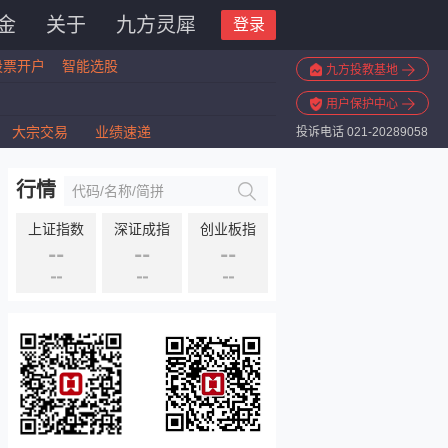
金
关于
九方灵犀
登录
股票开户
智能选股
九方投教基地
用户保护中心
大宗交易
业绩速递
投诉电话 021-20289058
行情
上证指数
深证成指
创业板指
--
--
--
--
--
--