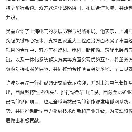
拉萨举行会谈。双方就深化战略协同、拓展合作领域、共建
共识。
吴磊介绍了
上海电气
的发展历程与战略布局。他表示，
上海
突破关键核心技术、支撑国家重大工程建设方面积累了丰富
项目的合作中，双方可在燃机、电机、
新能源
、输配电装备
链，以及一体化系统解决方案等方面实现优势互补。希望双
资源对接和服务保障，共同推动合作项目稳步落地、早日见
许波对吴磊一行赴藏调研交流表示欢迎，并对
上海电气
长期
出，西藏坚持“生态优先”，推行绿色矿山建设。西藏金龙矿业
最高的铜矿项目，也是全球海拔最高的
新能源
发电孤网系统
势，共同推动新型电力系统技术创新和产业升级，为实现资
展做出积极贡献。