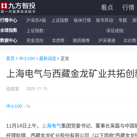
看点
行情
行情中心
沪深京A股
上证指数
板块行情
股市异动
专题
涨
全球指数
上证指数：
深证成指：
数据中心
资金流向
龙虎榜
融资融券
沪深港通
比价数
恒生指数：
国企指数：
纳斯达克ETF：
标普500ETF：
首页
中小100
最新动态
正文
上海电气与西藏金龙矿业共拓创
2025-11-15
动态宝
中小100
--%
11月14日上午，
上海电气
集团党委书记、董事长吴磊与中国
经理助理、西藏金龙矿业股份有限公司（以下简称“西藏金龙