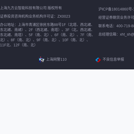
上海九方云智能科技有限公司 版权所有
沪ICP备18014860号-
证券投资咨询机构业务机构许可证：ZX0023
经营证券期货业务许
办公地址：上海市青浦区徐民东路88号1F（北塔、西北裙、
联系电话：400-719-8
东北裙、南裙）、2F（西北裙、南塔）、3F（北、西北裙、
总经理信箱：xht_sh@ne
东北裙、南塔）、5F（南、北）、6F（南、北）、7F（南、
北）、8F（南、北）、9F（南、北）、10F（南、北）、
11F北、12F（南、北）
上海网警110
不良信息举报