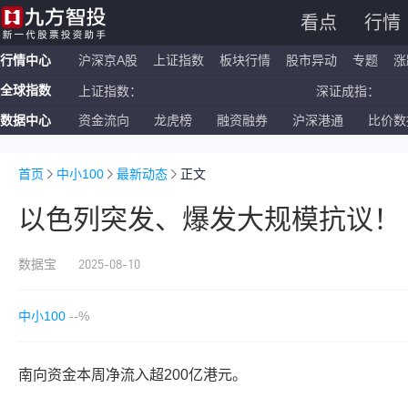
看点
行情
行情中心
沪深京A股
上证指数
板块行情
股市异动
专题
涨
全球指数
上证指数：
深证成指：
数据中心
资金流向
龙虎榜
融资融券
沪深港通
比价数
恒生指数：
国企指数：
纳斯达克ETF：
标普500ETF：
首页
中小100
最新动态
正文
以色列突发、爆发大规模抗议！
2025-08-10
数据宝
中小100
--%
南向资金本周净流入超200亿港元。