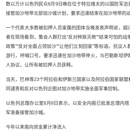
数以万计以色列民众8月9日晚在位于特拉维夫的以国防军总
接管加沙地带北部加沙城计划，要求迅速结束在加沙地带的
一个代表大多数被扣押人员家属的团体当晚发表声明说，超过
者在现场看到，集会人群打出“反对种族灭绝”“结束可怕的战争
政策”“反对全面占领加沙”“让他们立刻回家”等标语。抗议
游行，呼喊口号，要求迅速在加沙地带停火，与巴勒斯坦伊
人协议，让所有被扣押人员获释。
当天，巴林等23个阿拉伯和伊斯兰国家以及阿拉伯国家联盟
同谴责和反对以色列企图对加沙地带实施全面军事控制。
以色列总理办公室8月8日表示，以安全内阁已批准总理内塔
军准备接管加沙城。
今年以来南向资金累计净流入