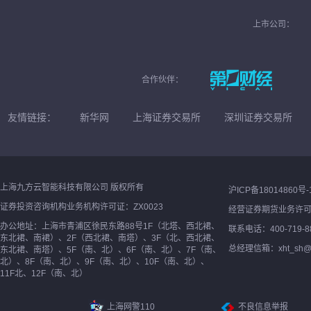
上市公司：
合作伙伴：
友情链接：
新华网
上海证券交易所
深圳证券交易所
上海九方云智能科技有限公司 版权所有
沪ICP备18014860号-
证券投资咨询机构业务机构许可证：ZX0023
经营证券期货业务许
办公地址：上海市青浦区徐民东路88号1F（北塔、西北裙、
联系电话：400-719-8
东北裙、南裙）、2F（西北裙、南塔）、3F（北、西北裙、
总经理信箱：xht_sh@ne
东北裙、南塔）、5F（南、北）、6F（南、北）、7F（南、
北）、8F（南、北）、9F（南、北）、10F（南、北）、
11F北、12F（南、北）
上海网警110
不良信息举报