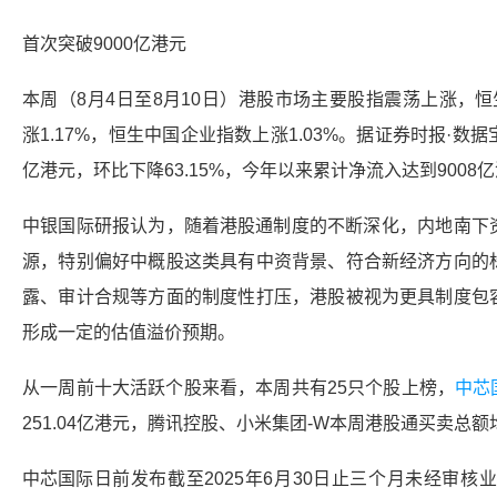
首次突破9000亿港元
本周（8月4日至8月10日）港股市场主要股指震荡上涨，
恒
涨1.17%，恒生中国企业指数上涨1.03%。据证券时报·数据
亿港元，环比下降63.15%，今年以来累计净流入达到9008
中银国际研报认为，随着
港股通
制度的不断深化，内地南下
源，特别偏好中概股这类具有中资背景、符合
新经济
方向的
露、审计合规等方面的制度性打压，港股被视为更具制度包
形成一定的估值溢价预期。
从一周前十大活跃个股来看，本周共有25只个股上榜，
中芯
251.04亿港元，
腾讯控股
、小米集团-W本周
港股通
买卖总额
中芯国际
日前发布截至2025年6月30日止三个月未经审核