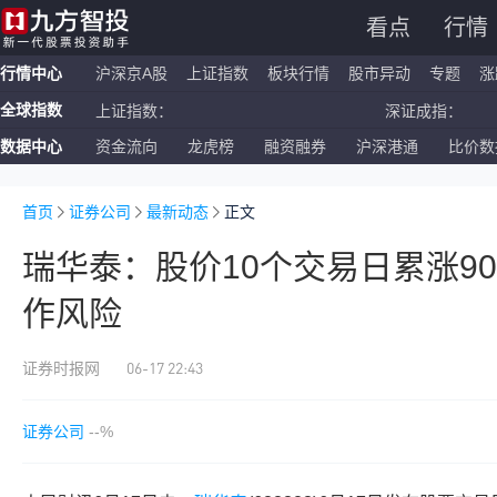
看点
行情
行情中心
沪深京A股
上证指数
板块行情
股市异动
专题
涨
全球指数
上证指数：
深证成指：
数据中心
资金流向
龙虎榜
融资融券
沪深港通
比价数
恒生指数：
国企指数：
纳斯达克ETF：
标普500ETF：
首页
证券公司
最新动态
正文
瑞华泰：股价10个交易日累涨90
作风险
06-17 22:43
证券时报网
证券公司
--%