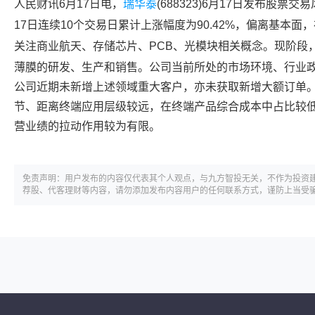
人民财讯6月17日电，
瑞华泰
(688323)6月17日发布股票
17日连续10个交易日累计上涨幅度为90.42%，偏离基本面
关注
商业航天
、
存储芯片
、PCB、光模块相关概念。现阶段
薄膜的研发、生产和销售。公司当前所处的市场环境、行业
公司近期未新增上述领域重大客户，亦未获取新增大额订单
节、距离终端应用层级较远，在终端产品综合成本中占比较
营业绩的拉动作用较为有限。
免责声明：用户发布的内容仅代表其个人观点，与九方智投无关，不作为投资
荐股、代客理财等内容，请勿添加发布内容用户的任何联系方式，谨防上当受