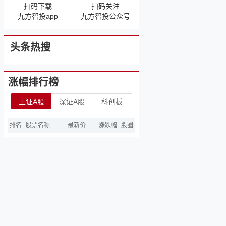
扫码下载
扫码关注
九方智投app
九方智投公众号
头条热搜
涨幅排行榜
上证A股
深证A股
科创板
排名
股票名称
最新价
涨跌幅
股圈