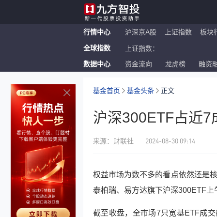
行情中心
沪深京A股
上证指数
板块
全球指数
上证指数：
数据中心
资金流向
龙虎榜
融资
恒生指数：
纳斯达克ETF：
基金首页
基金头条
正文
沪深300ETF占
2024-08-30 09:14
来源：财联社
权益市场为数不多的看点依然还是核心宽
泰柏瑞、易方达旗下沪深300ETF
截至收盘，全市场7只宽基ETF成交额