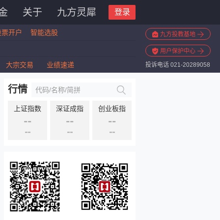
金
关于
九方灵犀
登录
股票开户
智能选股
九方投教基地
用户保护中心
大宗交易
业绩速递
投诉电话 021-20289058
行情
上证指数
深证成指
创业板指
--
--
--
--
--
--