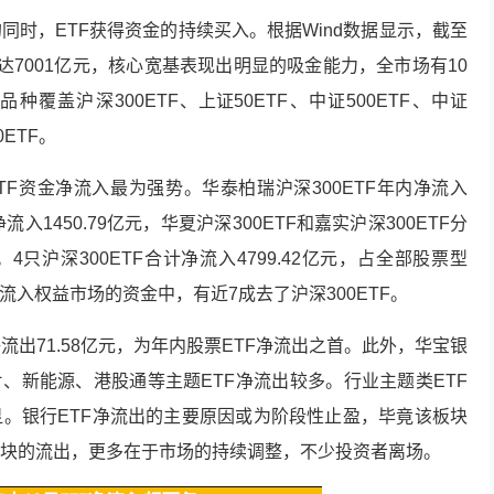
同时，ETF获得资金的持续买入。根据Wind数据显示，截至
入达7001亿元，核心宽基表现出明显的吸金能力，全市场有10
种覆盖沪深300ETF、
上证50
ETF、中证500ETF、中证
0ETF。
ETF资金净流入最为强势。华泰柏瑞沪深300ETF年内净流入
净流入1450.79亿元，华夏沪深300ETF和嘉实沪深300ETF分
亿元。4只沪深300ETF合计净流入4799.42亿元，占全部股票型
内流入权益市场的资金中，有近7成去了沪深300ETF。
净流出71.58亿元，为年内股票ETF净流出之首。此外，华宝银
片、新能源、港股通等主题ETF净流出较多。行业主题类ETF
。银行ETF净流出的主要原因或为阶段性止盈，毕竟该板块
块的流出，更多在于市场的持续调整，不少投资者离场。