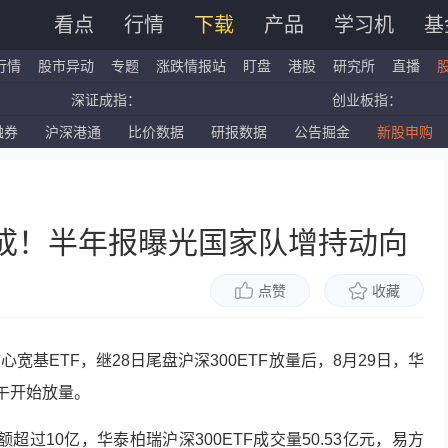
看点
行情
下载
产品
学习机
基
行情
股市异动
专题
涨跌情报站
盯盘
港股
研究所
直播
深证成指：
创业板指：
融券
沪深港通
比价数据
研报数据
公告掘金
新股申购
国企指数：
红筹指数：
标普500ETF：
道琼斯ETF：
近7成！半年报曝光国家队增持动向
点赞
收藏
基ETF，继28日尾盘沪深300ETF放量后，8月29日，华
上午开始放量。
超过10亿，华泰柏瑞沪深300ETF成交量50.53亿元，易方