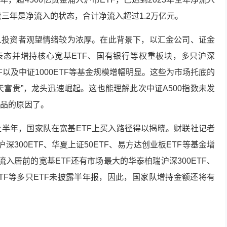
连续三年是净流入的状态，合计净流入超过1.2万亿元。
人投资者观望情绪较为浓厚。在此背景下，以汇金公司、证金
表态并增持核心宽基ETF、国有银行等权重板块，多只沪深
ETF以及中证1000ETF等基金规模增幅明显。这些为市场托底的
天富贵”，龙头迅速崛起。这也能理解此次中证A500指数未发
品的原因了。
半年，国家队在宽基ETF上买入路径得以揭晓。财联社记者
深300ETF、华夏
上证50
ETF、易方达创业板ETF等基金增
金流入居前的宽基ETF还有市场最大的华泰柏瑞沪深300ETF、
0ETF等多只ETF未披露半年报，因此，国家队增持金额还将有