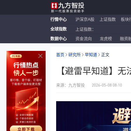
行情中心
沪深京A股
上证指数
板块
全球指数
上证指数：
数据中心
资金流向
龙虎榜
融资
恒生指数：
纳斯达克ETF：
首页
研究所
早知道
正文
【避雷早知道】无
2026-05-08 08:10
来源：九方智投