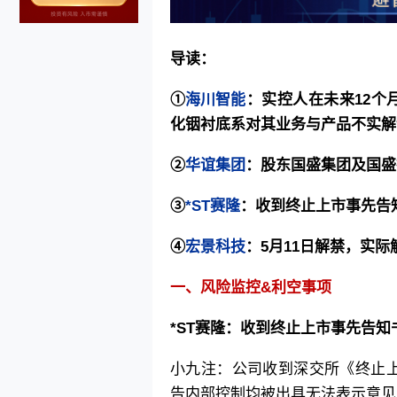
导读：
①
海川智能
：实控人在未来12个
化铟衬底系对其业务与产品不实解
②
华谊集团
：股东国盛集团及国盛投
③
*ST赛隆
：收到终止上市事先告
④
宏景科技
：5月11日解禁，实际解
一、风险监控&利空事项
*ST赛隆
：收到终止上市事先告知
小九注：公司收到深交所《终止上
告内部控制均被出具无法表示意见