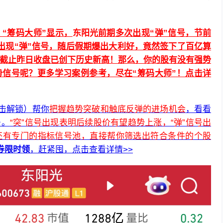
“
筹码大师
”显示，
东阳光
前期多次出现“弹”信号，节前
出现“弹”
信号
，随后假期爆出大利好，竟然签下了百亿算
截止昨日收盘已创下历史新高！那么，你的股有没有强势
势信号呢？
更多学习案例参考，尽在“筹码大师”！点击详
点击解锁）帮你
把握趋势突破和触底反弹的进场机会
，看看
号。
“突”信号出现表明后续股价有望趋势上涨，“弹”信号出
还有专门的指标信号池，直接帮你筛选出符合条件的个股
券限时领
，赶紧囤，点击查看详情>>