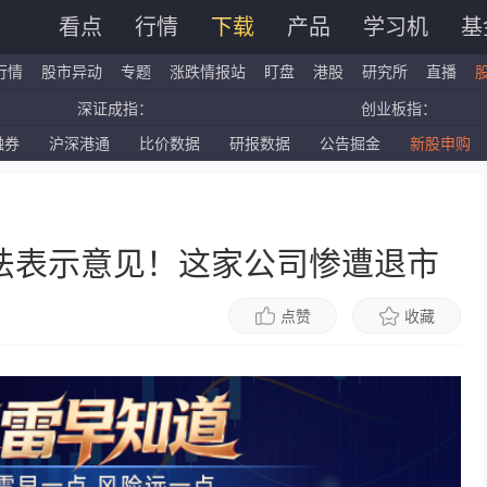
看点
行情
下载
产品
学习机
基
行情
股市异动
专题
涨跌情报站
盯盘
港股
研究所
直播
深证成指：
创业板指：
融券
沪深港通
比价数据
研报数据
公告掘金
新股申购
国企指数：
红筹指数：
标普500ETF：
道琼斯ETF：
法表示意见！这家公司惨遭退市
点赞
收藏