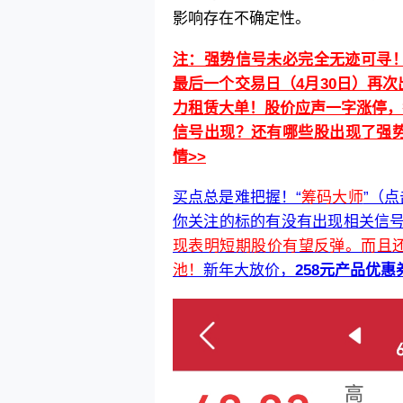
影响存在不确定性。
注：强势信号未必完全无迹可寻！
最后一个交易日（4月30日
）
再次
力租赁大单！股价应声一字涨停，
信号出现？
还有哪些股出现了强
情>>
买点总是难把握！“
筹码大师
”（
你关注的标的有没有出现相关信
现表明短期股价有望反弹。而且
池！
新年大放价，
258元产品优惠