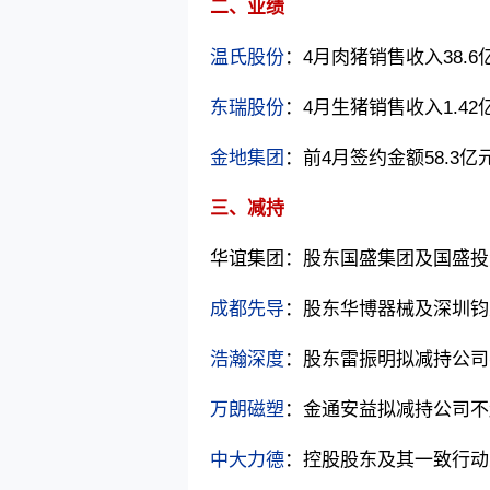
二、业绩
温氏股份
：4月肉猪销售收入38.6
东瑞股份
：4月生猪销售收入1.42
金地集团
：前4月签约金额58.3亿元
三、减持
华谊集团
：股东国盛集团及国盛投资
成都先导
：股东华博器械及深圳钧天
浩瀚深度
：股东雷振明拟减持公司
万朗磁塑
：金通安益拟减持公司不
中大力德
：控股股东及其一致行动