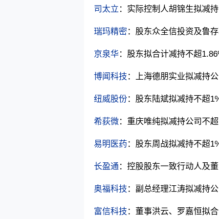
司太立
：实际控制人胡锦生拟减持不
瑞玛精密
：股东众全信投资及鲁存聪
京泉华
：股东拟合计减持不超1.8
博闻科技
：上海德朋实业拟减持公
纽威股份
：股东陆斌拟减持不超1
希荻微
：重庆唯纯拟减持公司不超
易明医药
：股东周战拟减持不超1
长盈通
：控股股东一致行动人及董事
奥福科技
：副总经理江涛拟减持公司
富信科技
：董事洪云、罗嘉恒拟合计