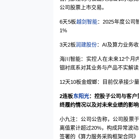
公司股票上市交易。
6天5板
越剑智能
：2025年度公
1%
3天2板
润建股份
：AI及算力业务
海川智能
：实控人在未来12个月
铟衬底系对其业务与产品不实解读
12天10板金螳螂：目前仅承接少
2连板
东阳光
：控股子公司与客户
终履约情况以及对未来业绩的影响
小九注：公司公告称，公司股票于4
离值累计超过20%，构成异常波
签署的《算力服务采购框架合同》