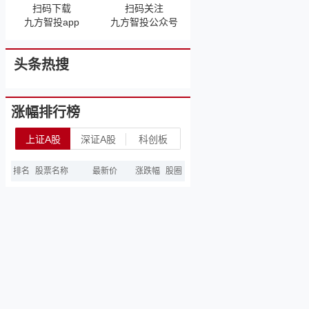
扫码下载
扫码关注
九方智投app
九方智投公众号
头条热搜
涨幅排行榜
上证A股
深证A股
科创板
排名
股票名称
最新价
涨跌幅
股圈