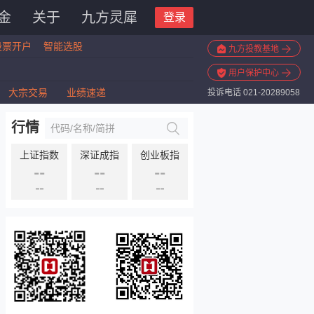
金
关于
九方灵犀
登录
股票开户
智能选股
九方投教基地
用户保护中心
大宗交易
业绩速递
投诉电话 021-20289058
行情
上证指数
深证成指
创业板指
--
--
--
--
--
--