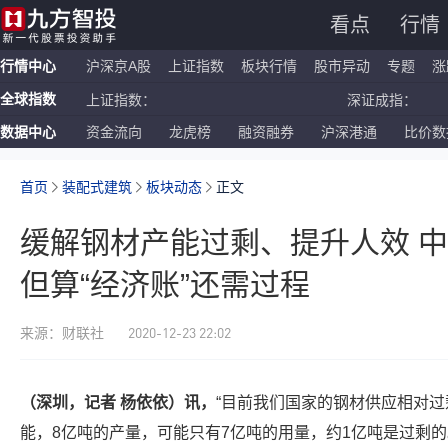
看点
行情
行情中心
沪深京A股
上证指数
板块行情
股市异动
专题
涨
全球指数
上证指数：
深证成指：
数据中心
资金流向
龙虎榜
融资融券
沪深港通
比价数
恒生指数：
国企指数：
纳斯达克ETF：
标普500ETF：
首页
装配式建筑
板块动态
正文
缓解钢材产能过剩、提升人效 
但算“经济账”还需过程
2020-12-23 22:02
来源：财联社
（深圳，记者 杨依依）讯，
“目前我们国家的钢材供应相对过
能，8亿吨的产量，可能只有7亿吨的用量，约1亿吨是过剩