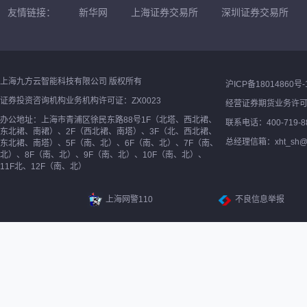
友情链接：
新华网
上海证券交易所
深圳证券交易所
上海九方云智能科技有限公司 版权所有
沪ICP备18014860号-
证券投资咨询机构业务机构许可证：ZX0023
经营证券期货业务许
办公地址：上海市青浦区徐民东路88号1F（北塔、西北裙、
联系电话：400-719-8
东北裙、南裙）、2F（西北裙、南塔）、3F（北、西北裙、
总经理信箱：xht_sh@ne
东北裙、南塔）、5F（南、北）、6F（南、北）、7F（南、
北）、8F（南、北）、9F（南、北）、10F（南、北）、
11F北、12F（南、北）
上海网警110
不良信息举报