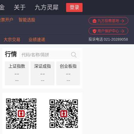
金
关于
九方灵犀
登录
股票开户
智能选股
九方投教基地
用户保护中心
大宗交易
业绩速递
投诉电话 021-20289058
行情
上证指数
深证成指
创业板指
--
--
--
--
--
--