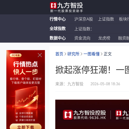
行情中心
沪深京A股
上证指数
板块
全球指数
上证指数：
数据中心
资金流向
龙虎榜
融资
恒生指数：
纳斯达克ETF：
首页
研究所
一图看懂
正文
掀起涨停狂潮！一
2026-05-08 18:36
来源：九方智投