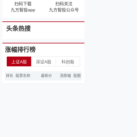
扫码下载
扫码关注
九方智投app
九方智投公众号
头条热搜
涨幅排行榜
上证A股
深证A股
科创板
排名
股票名称
最新价
涨跌幅
股圈