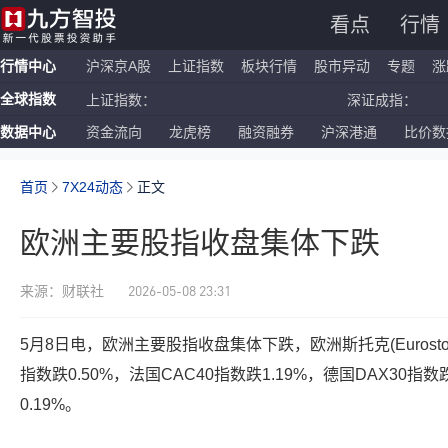
看点
行情
行情中心
沪深京A股
上证指数
板块行情
股市异动
专题
涨
全球指数
上证指数：
深证成指：
数据中心
资金流向
龙虎榜
融资融券
沪深港通
比价数
恒生指数：
国企指数：
纳斯达克ETF：
标普500ETF：
首页
7X24动态
正文
欧洲主要股指收盘集体下跌
2026-05-08 23:31
来源：财联社
5月8日电，欧洲主要股指收盘集体下跌，欧洲斯托克(Eurostox
指数跌0.50%，法国CAC40指数跌1.19%，德国DAX30指数
0.19%。