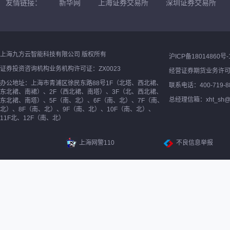
友情链接：
新华网
上海证券交易所
深圳证券交易所
上海九方云智能科技有限公司 版权所有
沪ICP备18014860号-
证券投资咨询机构业务机构许可证：ZX0023
经营证券期货业务许
办公地址：上海市青浦区徐民东路88号1F（北塔、西北裙、
联系电话：400-719-8
东北裙、南裙）、2F（西北裙、南塔）、3F（北、西北裙、
总经理信箱：xht_sh@ne
东北裙、南塔）、5F（南、北）、6F（南、北）、7F（南、
北）、8F（南、北）、9F（南、北）、10F（南、北）、
11F北、12F（南、北）
上海网警110
不良信息举报